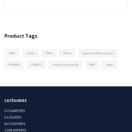
Product Tags
30ML
LIQUA
10ML
Maroc
Cigarettes Électroniques
ARAMAX
TOBACCO
Produit Myclope.ma
DRIP
Rabat
CATÉGORIES
E-CIGARETTES
E-LIQUIDES
ACCESSOIRES
COIN EXPERTS