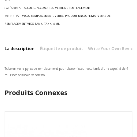
SKU:
ACCUEIL
ACCESSOIRES
VERRE DE REMPLACEMENT
CATÉGORIES:
VECO
REMPLACEMENT
VERRE
PRODUIT MYCLOPE.MA
VERRE DE
MOTS CLÉS:
REMPLACEMENT VECO TANK
TANK
4 ML
La description
Étiquette de produit
Write Your Own Review
Tube en verre pyrex de remplacement pour clearomisseur veco tank d'une capacité de 4
ml. Pièce originale Vaporesso
Produits Connexes