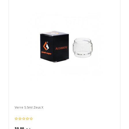
Verre 5.5ml Zeus X
50,00 د.م.