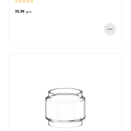
35,00 د.م.