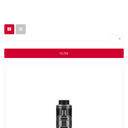

FILTRE