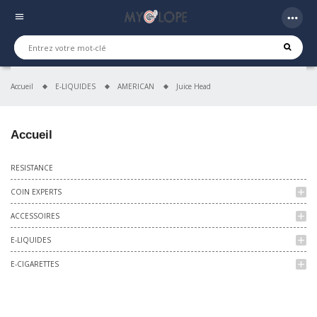
more_horiz
menu
Accueil
E-LIQUIDES
AMERICAN
Juice Head
Accueil
RESISTANCE
COIN EXPERTS
add
ACCESSOIRES
add
E-LIQUIDES
add
E-CIGARETTES
add