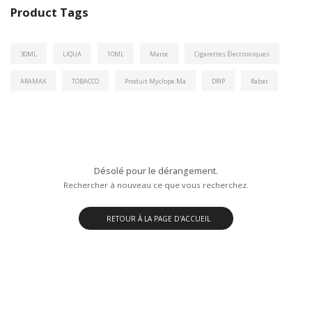
Product Tags
30ML
LIQUA
10ML
Maroc
Cigarettes Électroniques
ARAMAX
TOBACCO
Produit Myclope.ma
DRIP
Rabat
Désolé pour le dérangement.
Rechercher à nouveau ce que vous recherchez.
RETOUR À LA PAGE D'ACCUEIL