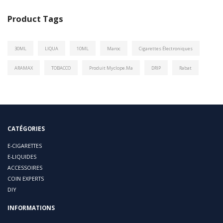
Product Tags
30ML
LIQUA
10ML
Maroc
Cigarettes Électroniques
ARAMAX
TOBACCO
Produit Myclope.ma
DRIP
Rabat
CATÉGORIES
E-CIGARETTES
E-LIQUIDES
ACCESSOIRES
COIN EXPERTS
DIY
INFORMATIONS