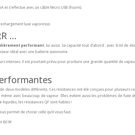
A et s'effectue avec un câble Micro USB (fourni).
RR …
culièrement performant
, lui aussi. Sa capacité tout d’abord : avec 8 ml de el
iseur idéal avec une batterie autonome.
urs intenses. Il est pourtant prévu pour produire une grande quantité de vapeu
performantes
de deux modèles différents. Ces résistances ont été conçues pour plusieurs ra
e, même avec beaucoup de vapeur. Elles évitent aussi les problèmes de fuite d
e-liquides, les résistances QF sont fiables !
vous permet de choisir celle qu’il vous faut.
et 80 W