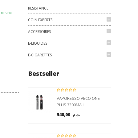
RESISTANCE
UITS EN
add
COIN EXPERTS
r
add
ACCESSOIRES
add
E-LIQUIDES
add
E-CIGARETTES
Bestseller
VAPORESSO VECO ONE
PLUS 3300MAH
540,00 د.م.