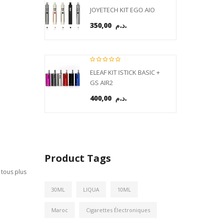
JOYETECH KIT EGO AIO
350,00 د.م.
ELEAF KIT ISTICK BASIC +
GS AIR2
400,00 د.م.
Product Tags
 tous plus
30ML
LIQUA
10ML
Maroc
Cigarettes Électroniques