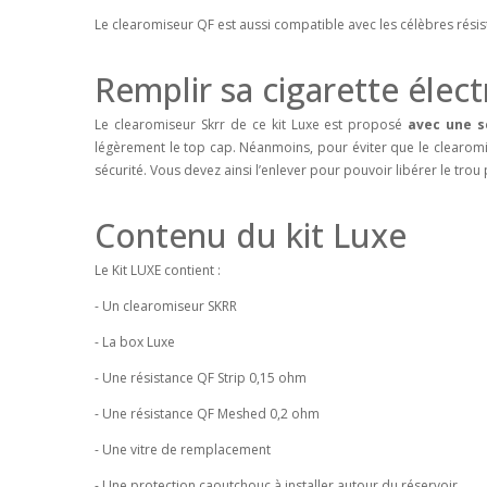
Le clearomiseur QF est aussi compatible avec les célèbres ré
Remplir sa cigarette éle
Le clearomiseur Skrr de ce kit Luxe est proposé
avec une s
légèrement le top cap. Néanmoins, pour éviter que le clearomi
sécurité. Vous devez ainsi l’enlever pour pouvoir libérer le tro
Contenu du kit Luxe
Le Kit LUXE contient :
- Un clearomiseur SKRR
- La box Luxe
- Une résistance QF Strip 0,15 ohm
- Une résistance QF Meshed 0,2 ohm
- Une vitre de remplacement
- Une protection caoutchouc à installer autour du réservoir