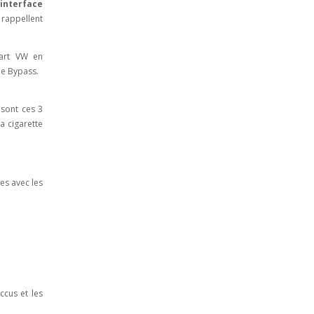
’interface
 rappellent
mart VW en
ode Bypass.
 sont ces 3
a cigarette
es avec les
ccus et les