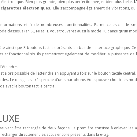
te électronique. Bien plus grande, bien plus perfectionnée, et bien plus belle.
L
s cigarettes électroniques
. Elle s’accompagne également de vibrations, qui
formations et à de nombreuses fonctionnalités. Parmi celles-ci : le s
ode classique) en SS, Ni et Ti. Vous trouverez aussi le mode TCR ainsi qu’un m
té ainsi que 3 boutons tactiles présents en bas de l'interface graphique. Ce
es et fonctionnalités. Ils permettront également de modifier la puissance de l
l'éteindre.
st alors possible de l'atteindre en appuyant 3 fois sur le bouton tactile central.
 modes. Le design est très proche d'un smartphone. Vous pouvez choisir les mod
de avec le bouton tactile central.
 LUXE
 peuvent être rechargés de deux façons. La première consiste à enlever les a
 recharger directement les accus encore présents dans la e-cig.