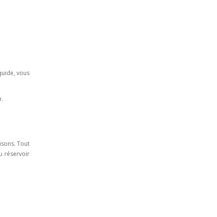
iquide, vous
r.
isons. Tout
u réservoir