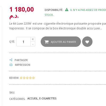
1 180,00
DISPONIBILITÉ:
IL N'Y A PAS ASSEZ DE PROD
د.م.
STOCK.
Le kit Luxe 220W est une cigarette électronique puissante proposée pa
Vaporesso. Il se compose de la box électronique double accu Luxe...
QTÉ:
AJOUTER AU PANIER
PARTAGER
IMPRESSION
REVIEW:
SKU:
ACCUEIL
E-CIGARETTES
CATÉGORIES: