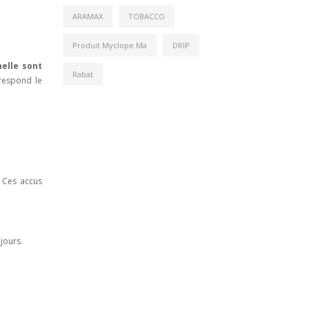
ARAMAX
TOBACCO
Produit Myclope.ma
DRIP
elle sont
Rabat
rrespond le
. Ces accus
jours.