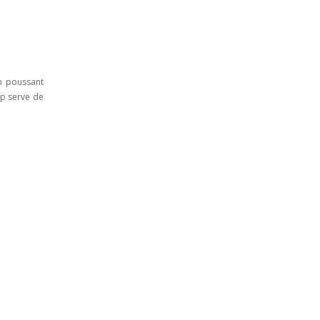
en poussant
ip serve de