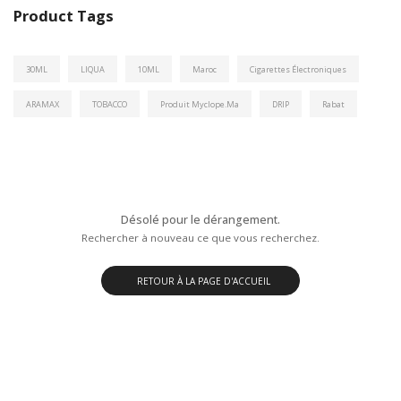
Product Tags
30ML
LIQUA
10ML
Maroc
Cigarettes Électroniques
ARAMAX
TOBACCO
Produit Myclope.ma
DRIP
Rabat
Désolé pour le dérangement.
Rechercher à nouveau ce que vous recherchez.
RETOUR À LA PAGE D'ACCUEIL