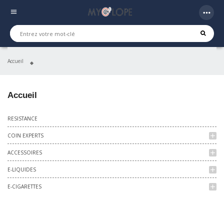
more_horiz
menu
Accueil
Accueil
RESISTANCE
COIN EXPERTS
add
ACCESSOIRES
add
E-LIQUIDES
add
E-CIGARETTES
add