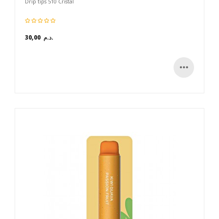
Drip tips 510 Cristal
30,00 د.م.