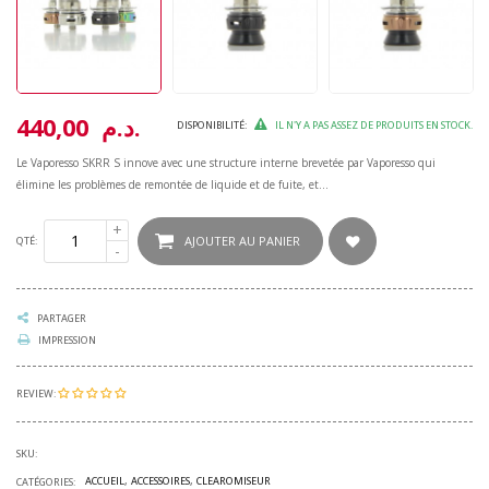
440,00 د.م.
DISPONIBILITÉ:
IL N'Y A PAS ASSEZ DE PRODUITS EN STOCK.
Le Vaporesso SKRR S innove avec une structure interne brevetée par Vaporesso qui
élimine les problèmes de remontée de liquide et de fuite, et...
AJOUTER AU PANIER
QTÉ:
PARTAGER
IMPRESSION
REVIEW:
SKU:
ACCUEIL
ACCESSOIRES
CLEAROMISEUR
CATÉGORIES: