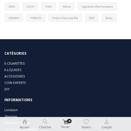
30ML
LIQUA
10ML
Maroc
Cigarettes Électroniques
ARAMAX
TOBACCO
Produit Myclope.ma
DRIP
Rabat
CATÉGORIES
E-CIGARETTES
E-LIQUIDES
ACCESSOIRES
COIN EXPERTS
DIY
INFORMATIONS
Livraison
Sitemap
0
Mentions légales
Panier
Accueil
Chercher
Favoris
Compte
Conditions Générales