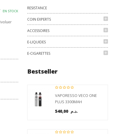
RESISTANCE
EN STOCK
add
COIN EXPERTS
évoluer
add
ACCESSOIRES
add
E-LIQUIDES
add
E-CIGARETTES
Bestseller
VAPORESSO VECO ONE
PLUS 3300MAH
540,00 د.م.