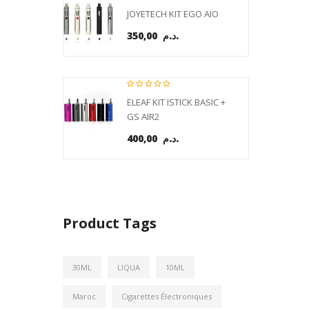
JOYETECH KIT EGO AIO
350,00 د.م.
ELEAF KIT ISTICK BASIC +
GS AIR2
400,00 د.م.
Product Tags
30ML
LIQUA
10ML
Maroc
Cigarettes Électroniques