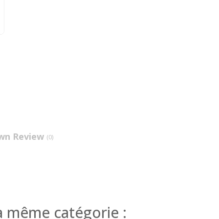
wn Review
(0)
a même catégorie :